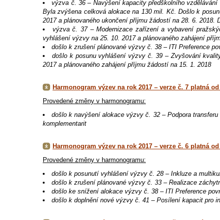
výzva č. 36 – Navýšení kapacity předškolního vzdělávání
Byla zvýšena celková alokace na 130 mil. Kč. Došlo k posun
2017 a plánovaného ukončení příjmu žádostí na 28. 6. 2018. 
výzva č. 37 – Modernizace zařízení a vybavení pražský
vyhlášení výzvy na 25. 10. 2017 a plánovaného zahájení příjm
došlo k zrušení plánované výzvy č. 38 – ITI Preference p
došlo k posunu vyhlášení výzvy č. 39 – Zvyšování kvality
2017 a plánovaného zahájení příjmu žádostí na 15. 1. 2018
Harmonogram výzev na rok 2017 – verze č. 7 platná od 
Provedené změny v harmonogramu:
došlo k navýšení alokace výzvy č. 32 – Podpora transferu 
komplementarit
Harmonogram výzev na rok 2017 – verze č. 6 platná od 
Provedené změny v harmonogramu:
došlo k posunutí vyhlášení výzvy č. 28 – Inkluze a multiku
došlo k zrušení plánované výzvy č. 33 – Realizace záchy
došlo ke snížení alokace výzvy č. 38 – ITI Preference po
došlo k doplnění nové výzvy č. 41 – Posílení kapacit pro in