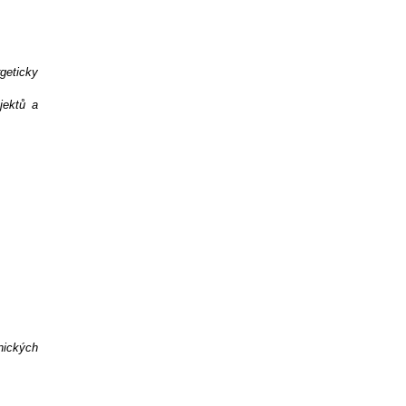
geticky
jektů a
nických