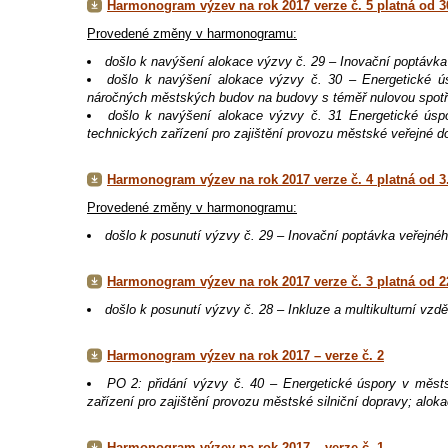
Harmonogram výzev na rok 2017 verze č. 5 platná od 30
Provedené změny v harmonogramu:
došlo k navýšení alokace výzvy č. 29 – Inovační poptávka 
došlo k navýšení alokace výzvy č. 30 – Energetické ús
náročných městských budov na budovy s téměř nulovou spotře
došlo k navýšení alokace výzvy č. 31 Energetické úspo
technických zařízení pro zajištění provozu městské veřejné d
Harmonogram výzev na rok 2017 verze č. 4 platná od 3.
Provedené změny v harmonogramu:
došlo k posunutí výzvy č. 29 – Inovační poptávka veřejného
Harmonogram výzev na rok 2017 verze č. 3 platná od 22
došlo k posunutí výzvy č. 28 – Inkluze a multikulturní vzdě
Harmonogram výzev na rok 2017 – verze č. 2
PO 2: přidání výzvy č. 40 – Energetické úspory v městs
zařízení pro zajištění provozu městské silniční dopravy; alok
Harmonogram výzev na rok 2017 – verze č. 1