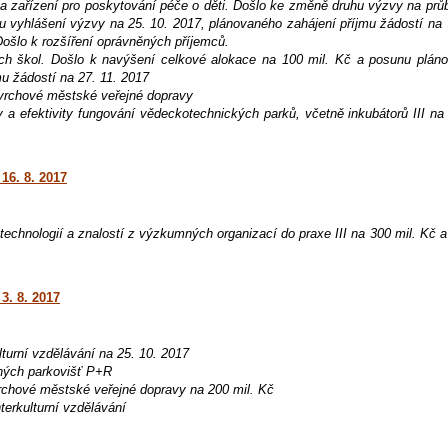
 a zařízení pro poskytování péče o děti. Došlo ke změně druhu výzvy na prů
u vyhlášení výzvy na 25. 10. 2017, plánovaného zahájení příjmu žádostí na 
Došlo k rozšíření oprávněných příjemců.
ch škol. Došlo k navýšení celkové alokace na 100 mil. Kč a posunu plán
u žádostí na 27. 11. 2017
ovrchové městské veřejné dopravy
 a efektivity fungování vědeckotechnických parků, včetně inkubátorů III na 
16. 8. 2017
technologií a znalostí z výzkumných organizací do praxe III na 300 mil. Kč 
3. 8. 2017
lturní vzdělávání na 25. 10. 2017
tných parkovišť P+R
vrchové městské veřejné dopravy na 200 mil. Kč
terkulturní vzdělávání