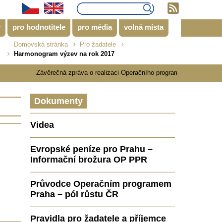
y
pro hodnotitele
pro média
volná místa
Domovská stránka
Pro žadatele
Harmonogram výzev na rok 2017
Závěrečná zpráva o realizaci Operačního programu Praha - pól růstu 
Dokumenty
Videa
Evropské peníze pro Prahu –
Informační brožura OP PPR
Průvodce Operačním programem
Praha – pól růstu ČR
Pravidla pro žadatele a příjemce