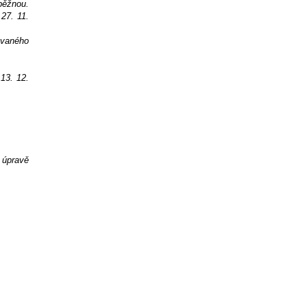
běžnou.
27. 11.
ovaného
13. 12.
a úpravě