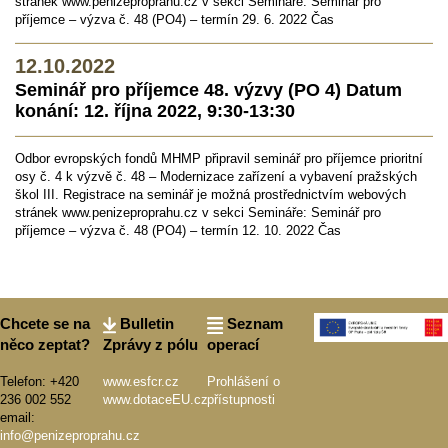
stránek www.penizeproprahu.cz v sekci Semináře: Seminář pro
příjemce – výzva č. 48 (PO4) – termín 29. 6. 2022 Čas
12.10.2022
Seminář pro příjemce 48. výzvy (PO 4) Datum
konání: 12. října 2022, 9:30-13:30
Odbor evropských fondů MHMP připravil seminář pro příjemce prioritní
osy č. 4 k výzvě č. 48 – Modernizace zařízení a vybavení pražských
škol III. Registrace na seminář je možná prostřednictvím webových
stránek www.penizeproprahu.cz v sekci Semináře: Seminář pro
příjemce – výzva č. 48 (PO4) – termín 12. 10. 2022 Čas
Chcete se na
Bulletin
Seznam
něco zeptat?
Zprávy z pólu
operací
Telefon: +420
www.esfcr.cz
Prohlášení o
236 002 552
www.dotaceEU.cz
přístupnosti
email:
info@penizeproprahu.cz