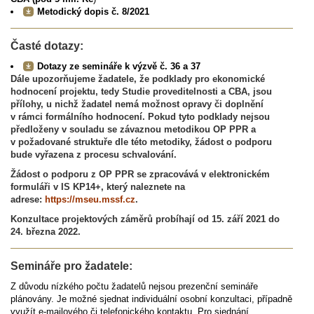
Metodický dopis č. 8/2021
Časté dotazy:
Dotazy ze semináře k výzvě č. 36 a 37
Dále upozorňujeme žadatele, že podklady pro ekonomické
hodnocení projektu, tedy Studie proveditelnosti a CBA, jsou
přílohy, u nichž žadatel nemá možnost opravy či doplnění
v rámci formálního hodnocení. Pokud tyto podklady nejsou
předloženy v souladu se závaznou metodikou OP PPR a
v požadované struktuře dle této metodiky, žádost o podporu
bude vyřazena z procesu schvalování.
Žádost o podporu z OP PPR se zpracovává v elektronickém
formuláři v IS KP14+, který naleznete na
adrese:
https://mseu.mssf.cz
.
Konzultace projektových záměrů probíhají od 15. září 2021 do
24. března 2022.
Semináře pro žadatele:
Z důvodu nízkého počtu žadatelů nejsou prezenční semináře
plánovány. Je možné sjednat individuální osobní konzultaci, případně
využít e-mailového či telefonického kontaktu. Pro sjednání