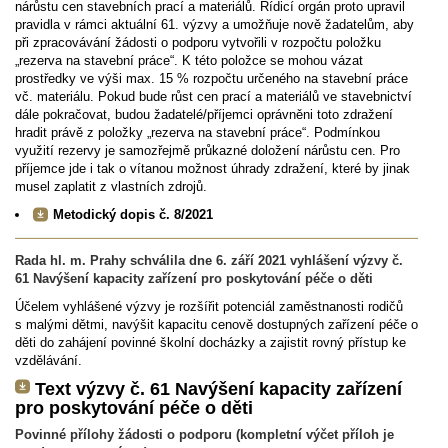
nárůstu cen stavebních prací a materiálů. Řídicí orgán proto upravil
pravidla v rámci aktuální 61. výzvy a umožňuje nově žadatelům, aby
při zpracovávání žádosti o podporu vytvořili v rozpočtu položku
„rezerva na stavební práce“. K této položce se mohou vázat
prostředky ve výši max. 15 % rozpočtu určeného na stavební práce
vč. materiálu. Pokud bude růst cen prací a materiálů ve stavebnictví
dále pokračovat, budou žadatelé/příjemci oprávněni toto zdražení
hradit právě z položky „rezerva na stavební práce“. Podmínkou
využití rezervy je samozřejmě průkazné doložení nárůstu cen. Pro
příjemce jde i tak o vítanou možnost úhrady zdražení, které by jinak
musel zaplatit z vlastních zdrojů.
Metodický dopis č. 8/2021
Rada hl. m. Prahy schválila dne 6. září 2021 vyhlášení výzvy č.
61 Navýšení kapacity zařízení pro poskytování péče o děti
Účelem vyhlášené výzvy je rozšířit potenciál zaměstnanosti rodičů
s malými dětmi, navýšit kapacitu cenově dostupných zařízení péče o
děti do zahájení povinné školní docházky a zajistit rovný přístup ke
vzdělávání.
Text výzvy č. 61 Navýšení kapacity zařízení
pro poskytování péče o děti
Povinné přílohy žádosti o podporu (kompletní výčet příloh je