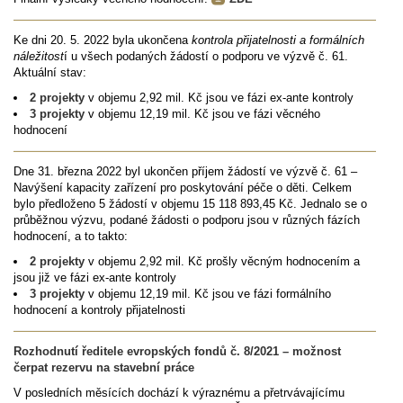
Ke dni 20. 5. 2022 byla ukončena
kontrola přijatelnosti a formálních
náležitost
í u všech podaných žádostí o podporu ve výzvě č. 61.
Aktuální stav:
2 projekty
v objemu 2,92 mil. Kč jsou ve fázi ex-ante kontroly
3 projekty
v objemu 12,19 mil. Kč jsou ve fázi věcného
hodnocení
Dne 31. března 2022 byl ukončen příjem žádostí ve výzvě č. 61 –
Navýšení kapacity zařízení pro poskytování péče o děti. Celkem
bylo předloženo 5 žádostí v objemu 15 118 893,45 Kč. Jednalo se o
průběžnou výzvu, podané žádosti o podporu jsou v různých fázích
hodnocení, a to takto:
2 projekty
v objemu 2,92 mil. Kč prošly věcným hodnocením a
jsou již ve fázi ex-ante kontroly
3 projekty
v objemu 12,19 mil. Kč jsou ve fázi formálního
hodnocení a kontroly přijatelnosti
Rozhodnutí ředitele evropských fondů č. 8/2021 – možnost
čerpat rezervu na stavební práce
V posledních měsících dochází k výraznému a přetrvávajícímu