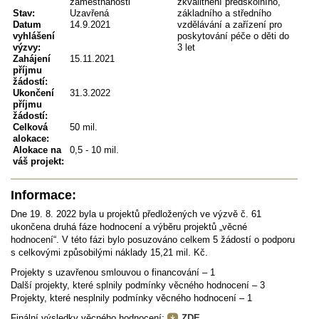
zaměstnanosti
zkvalitnění předškolního,
Stav:
Uzavřená
základního a středního
Datum
14.9.2021
vzdělávání a zařízení pro
vyhlášení
poskytování péče o děti do
výzvy:
3 let
Zahájení
15.11.2021
příjmu
žádostí:
Ukončení
31.3.2022
příjmu
žádostí:
Celková
50 mil.
alokace:
Alokace na
0,5 - 10 mil.
váš projekt:
Informace:
Dne 19. 8. 2022 byla u projektů předložených ve výzvě č. 61
ukončena druhá fáze hodnocení a výběru projektů „věcné
hodnocení“. V této fázi bylo posuzováno celkem 5 žádostí o podporu
s celkovými způsobilými náklady 15,21 mil. Kč.
Projekty s uzavřenou smlouvou o financování – 1
Další projekty, které splnily podmínky věcného hodnocení – 3
Projekty, které nesplnily podmínky věcného hodnocení – 1
Finální výsledky věcného hodnocení:
ZDE