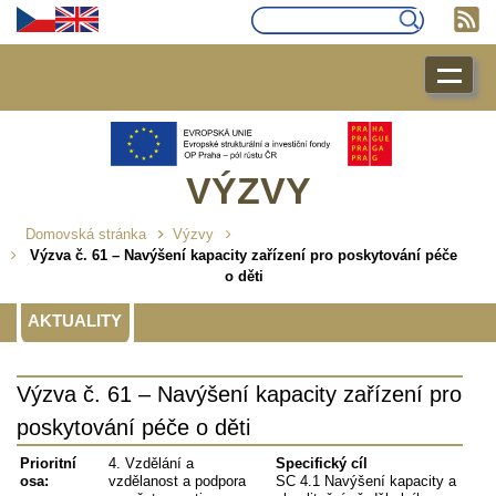
VÝZVY
Domovská stránka
Výzvy
Výzva č. 61 – Navýšení kapacity zařízení pro poskytování péče
o děti
AKTUALITY
Výzva č. 61 – Navýšení kapacity zařízení pro
poskytování péče o děti
Prioritní
4. Vzdělání a
Specifický cíl
osa:
vzdělanost a podpora
SC 4.1 Navýšení kapacity a