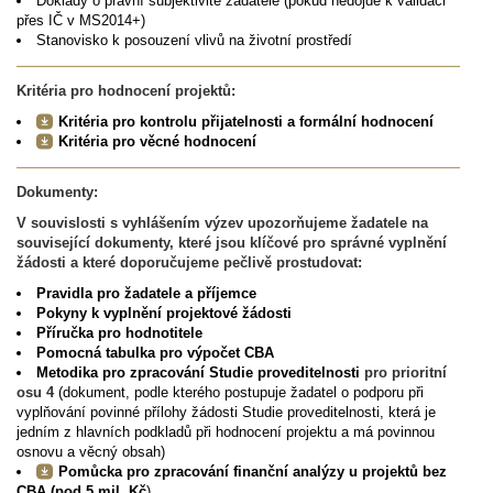
Doklady o právní subjektivitě žadatele (pokud nedojde k validaci
přes IČ v MS2014+)
Stanovisko k posouzení vlivů na životní prostředí
Kritéria pro hodnocení projektů:
Kritéria pro kontrolu přijatelnosti a formální hodnocení
Kritéria pro věcné hodnocení
Dokumenty:
V souvislosti s vyhlášením výzev upozorňujeme žadatele na
související dokumenty, které jsou klíčové pro správné vyplnění
žádosti a které doporučujeme pečlivě prostudovat:
Pravidla pro žadatele a příjemce
Pokyny k vyplnění projektové žádosti
Příručka pro hodnotitele
Pomocná tabulka pro výpočet CBA
Metodika pro zpracování Studie proveditelnosti
pro prioritní
osu 4
(dokument, podle kterého postupuje žadatel o podporu při
vyplňování povinné přílohy žádosti Studie proveditelnosti, která je
jedním z hlavních podkladů při hodnocení projektu a má povinnou
osnovu a věcný obsah)
Pomůcka pro zpracování finanční analýzy u projektů bez
CBA (pod 5 mil. Kč
)