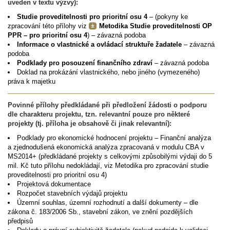
uveden v textu výzvy):
Studie proveditelnosti pro prioritní osu 4
– (pokyny ke
zpracování této přílohy viz
Metodika Studie proveditelnosti OP
PPR – pro prioritní osu 4
) – závazná podoba
Informace o vlastnické a ovládací struktuře žadatele
– závazná
podoba
Podklady pro posouzení finančního zdraví
– závazná podoba
Doklad na prokázání vlastnického, nebo jiného (vymezeného)
práva k majetku
Povinné přílohy předkládané při předložení žádosti o podporu
dle charakteru projektu, tzn. relevantní pouze pro některé
projekty (tj. příloha je obsahově či jinak relevantní):
Podklady pro ekonomické hodnocení projektu – Finanční analýza
a zjednodušená ekonomická analýza zpracovaná v modulu CBA v
MS2014+ (předkládané projekty s celkovými způsobilými výdaji do 5
mil. Kč tuto přílohu nedokládají, viz Metodika pro zpracování studie
proveditelnosti pro prioritní osu 4)
Projektová dokumentace
Rozpočet stavebních výdajů projektu
Územní souhlas, územní rozhodnutí a další dokumenty – dle
zákona č. 183/2006 Sb., stavební zákon, ve znění pozdějších
předpisů