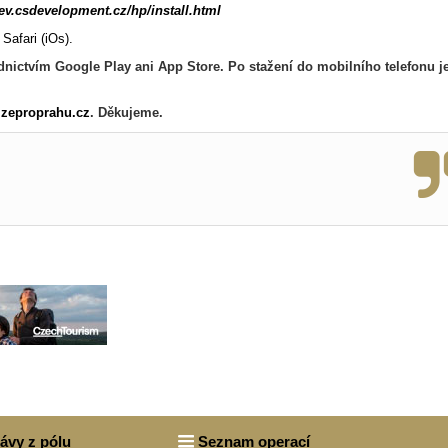
dev.csdevelopment.cz/hp/install.html
Safari (iOs).
dnictvím Google Play ani App Store. Po stažení do mobilního telefonu j
zeproprahu.cz
. Děkujeme.
rávy z pólu
Seznam operací