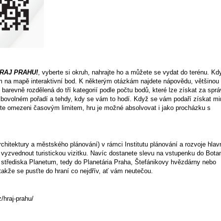
RAJ PRAHU!
, vyberte si okruh, nahrajte ho a můžete se vydat do terénu. Kd
ám na mapě interaktivní bod. K některým otázkám najdete nápovědu, většinou
barevně rozdělená do tří kategorií podle počtu bodů, které lze získat za spr
libovolném pořadí a tehdy, kdy se vám to hodí. Když se vám podaří získat mi
te omezeni časovým limitem, hru je možné absolvovat i jako procházku s
chitektury a městského plánování) v rámci Institutu plánování a rozvoje hlav
vyzvednout turistickou vizitku. Navíc dostanete slevu na vstupenku do Bota
třediska Planetum, tedy do Planetária Praha, Štefánikovy hvězdárny nebo
kže se pusťte do hraní co nejdřív, ať vám neutečou.
/hraj-prahu/