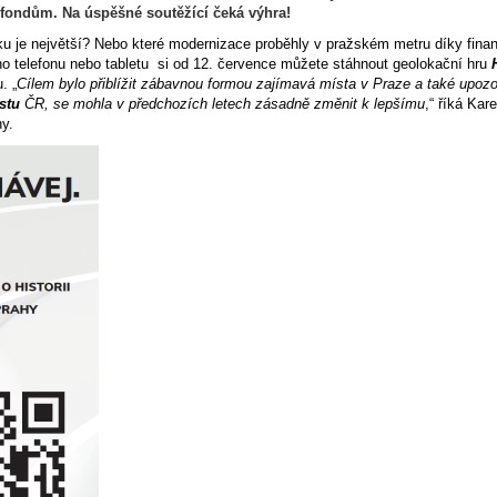
ým fondům. Na úspěšné soutěžící čeká výhra!
sku je největší? Nebo které modernizace proběhly v pražském metru díky fina
o telefonu nebo tabletu si od 12. července můžete stáhnout geolokační hru
. „
Cílem bylo přiblížit zábavnou formou zajímavá místa v Praze a také upozo
stu
ČR, se mohla
v předchozích letech zásadně změnit k lepšímu
,“ říká Kare
hy.