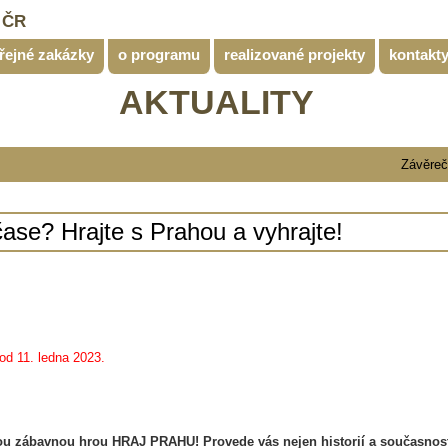
 ČR
řejné zakázky
o programu
realizované projekty
kontakt
AKTUALITY
Závěrečná zp
ase? Hrajte s Prahou a vyhrajte!
od 11. ledna 2023.
ovou zábavnou hrou HRAJ PRAHU! Provede vás nejen historií a současnos