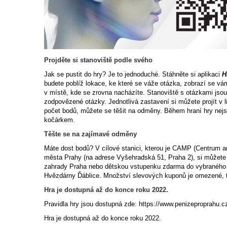
Projděte si stanoviště podle svého
Jak se pustit do hry? Je to jednoduché. Stáhněte si aplikaci
H
budete poblíž lokace, ke které se váže otázka, zobrazí se v
v místě, kde se zrovna nacházíte. Stanoviště s otázkami jsou 
zodpovězené otázky. Jednotlivá zastavení si můžete projít v 
počet bodů, můžete se těšit na odměny. Během hraní hry nejs
kočárkem.
Těšte se na zajímavé odměny
Máte dost bodů? V cílové stanici, kterou je CAMP (Centrum ar
města Prahy (na adrese Vyšehradská 51, Praha 2), si můžete 
zahrady Praha nebo dětskou vstupenku zdarma do vybraného s
Hvězdárny Ďáblice. Množství slevových kuponů je omezené, ta
Hra je dostupná až do konce roku 2022.
Pravidla hry jsou dostupná zde: https://www.penizeproprahu.cz
Hra je dostupná až do konce roku 2022.