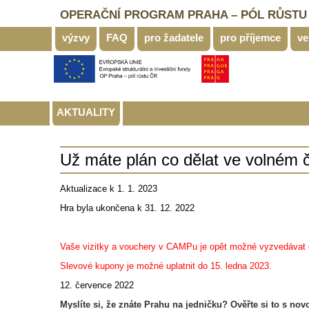
OPERAČNÍ PROGRAM PRAHA – PÓL RŮSTU
výzvy
FAQ
pro žadatele
pro příjemce
ve
AKTUALITY
Už máte plán co dělat ve volném č
Aktualizace k 1. 1. 2023
Hra byla ukončena k 31. 12. 2022
Vaše vizitky a vouchery v CAMPu je opět možné vyzvedávat 
Slevové kupony je možné uplatnit do 15. ledna 2023.
12. července 2022
Myslíte si, že znáte Prahu na jedničku? Ověřte si to s n