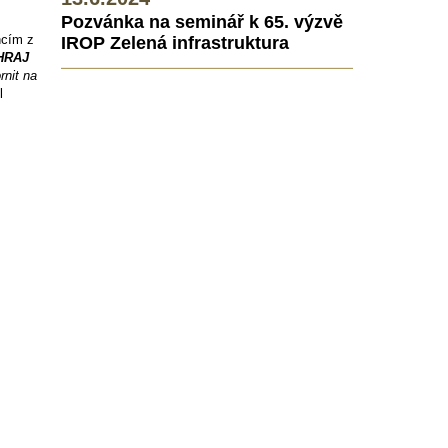
Pozvánka na seminář k 65. výzvě
ncím z
IROP Zelená infrastruktura
HRAJ
rnit na
l