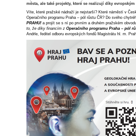
města, ale také projekty, které se realizují díky evropsk
Víte, které pražské nádraží je nejstarší? Které náměstí v Če
Operačního programu Praha – pól růstu ČR? Do svého chytréh
PRAHU!
a projít se s ní po prvním a druhém pražském obvodu
to, že díky financím z
Operačního programu Praha – pól rů
Andrle, ředitel odboru evropských fondů Magistrátu hl. m. Pra