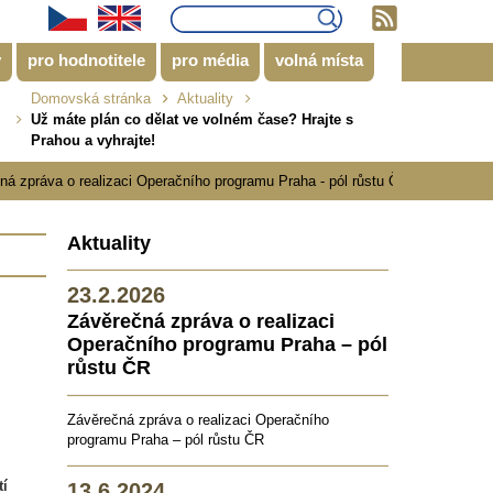
y
pro hodnotitele
pro média
volná místa
Domovská stránka
Aktuality
Už máte plán co dělat ve volném čase? Hrajte s
Prahou a vyhrajte!
ráva o realizaci Operačního programu Praha - pól růstu ČR
***
Aktuality
23.2.2026
Závěrečná zpráva o realizaci
Operačního programu Praha – pól
růstu ČR
Závěrečná zpráva o realizaci Operačního
programu Praha – pól růstu ČR
tí
13.6.2024