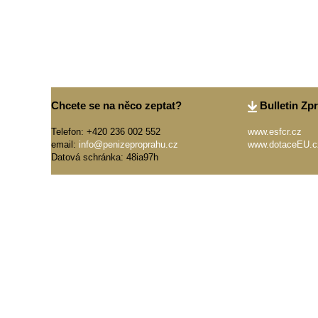
Chcete se na něco zeptat?
Bulletin Zp
Telefon: +420 236 002 552
www.esfcr.cz
email:
info@penizeproprahu.cz
www.dotaceEU.c
Datová schránka: 48ia97h