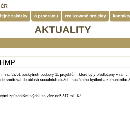
 ČR
řejné zakázky
o programu
realizované projekty
kontakt
AKTUALITY
 ZHMP
ním č. 32/51 poskytnutí podpory 11 projektům, které byly předloženy v rámci 
e směřovat do oblasti sociálních služeb, sociálního bydlení a komunitního 
vými způsobilými výdaji za více než 317 mil. Kč.