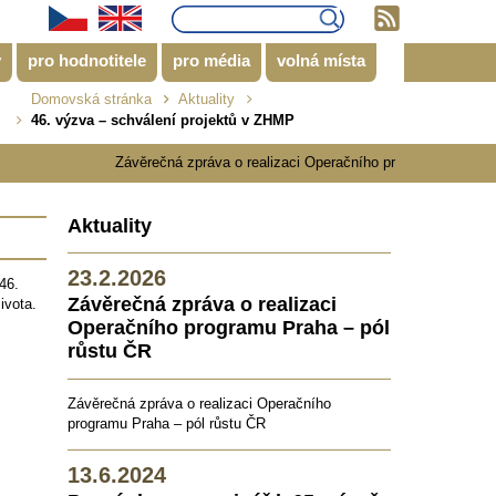
y
pro hodnotitele
pro média
volná místa
Domovská stránka
Aktuality
46. výzva – schválení projektů v ZHMP
Závěrečná zpráva o realizaci Operačního programu Praha - p
Aktuality
23.2.2026
46.
Závěrečná zpráva o realizaci
života.
Operačního programu Praha – pól
růstu ČR
Závěrečná zpráva o realizaci Operačního
programu Praha – pól růstu ČR
13.6.2024