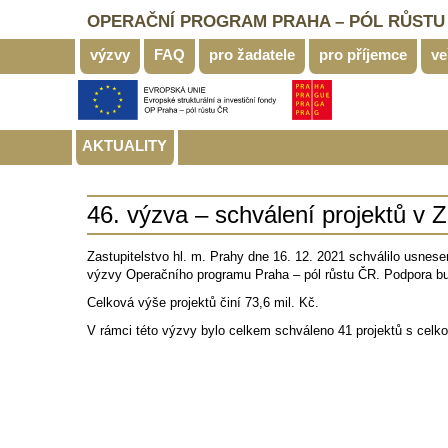
OPERAČNÍ PROGRAM PRAHA – PÓL RŮSTU
výzvy
FAQ
pro žadatele
pro příjemce
ve
AKTUALITY
46. výzva – schválení projektů v
Zastupitelstvo hl. m. Prahy dne 16. 12. 2021 schválilo usnese
výzvy Operačního programu Praha – pól růstu ČR. Podpora bud
Celková výše projektů činí 73,6 mil. Kč.
V rámci této výzvy bylo celkem schváleno 41 projektů s celko