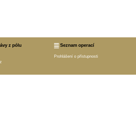
rávy z pólu
Seznam operací
Prohlášení o přístupnosti
z