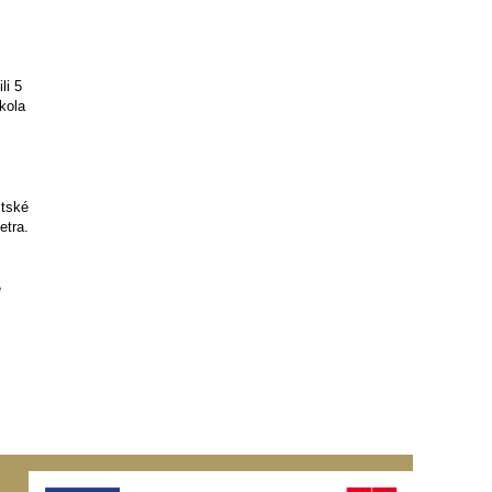
li 5
kola
stské
etra.
e