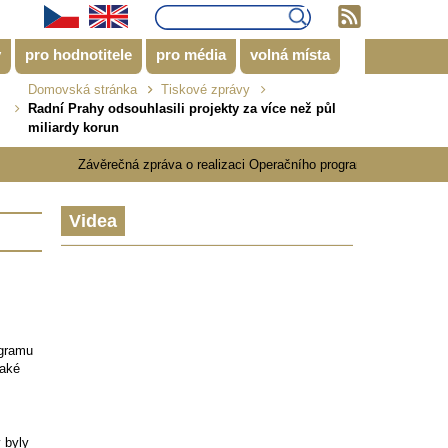
y
pro hodnotitele
pro média
volná místa
Domovská stránka
Tiskové zprávy
Radní Prahy odsouhlasili projekty za více než půl
miliardy korun
Závěrečná zpráva o realizaci Operačního programu Praha - pól rů
Videa
ogramu
také
 byly