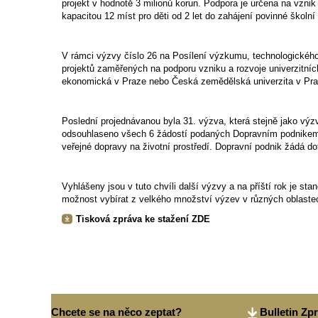
projekt v hodnotě 3 milionů korun. Podpora je určena na vzn
kapacitou 12 míst pro děti od 2 let do zahájení povinné školn
V rámci výzvy číslo 26 na Posílení výzkumu, technologického 
projektů zaměřených na podporu vzniku a rozvoje univerzitníc
ekonomická v Praze nebo Česká zemědělská univerzita v Praz
Poslední projednávanou byla 31. výzva, která stejně jako výzva
odsouhlaseno všech 6 žádostí podaných Dopravním podnikem 
veřejné dopravy na životní prostředí. Dopravní podnik žádá d
Vyhlášeny jsou v tuto chvíli další výzvy a na příští rok je s
možnost vybírat z velkého množství výzev v různých oblaste
Tisková zpráva ke stažení ZDE
Chcete se na něco zeptat?
Bulletin Zp