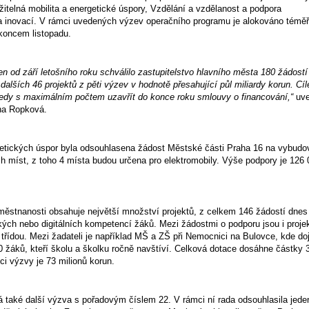
žitelná mobilita a energetické úspory, Vzdělání a vzdělanost a podpora
a inovací. V rámci uvedených výzev operačního programu je alokováno téměř
 koncem listopadu.
 od září letošního roku schválilo zastupitelstvo hlavního města 180 žádostí
alších 46 projektů z pěti výzev v hodnotě přesahující půl miliardy korun. Cíl
tedy s maximálním počtem uzavřít do konce roku smlouvy o financování,“
uve
ena Ropková.
rgetických úspor byla odsouhlasena žádost Městské části Praha 16 na vybudo
h míst, z toho 4 místa budou určena pro elektromobily. Výše podpory je 126 
městnanosti obsahuje největší množství projektů, z celkem 146 žádostí dnes
ckých nebo digitálních kompetencí žáků. Mezi žádostmi o podporu jsou i proje
třídou. Mezi žadateli je například MŠ a ZŠ při Nemocnici na Bulovce, kde do
 žáků, kteří školu a školku ročně navštíví. Celková dotace dosáhne částky 
i výzvy je 73 milionů korun.
á také další výzva s pořadovým číslem 22. V rámci ní rada odsouhlasila jede