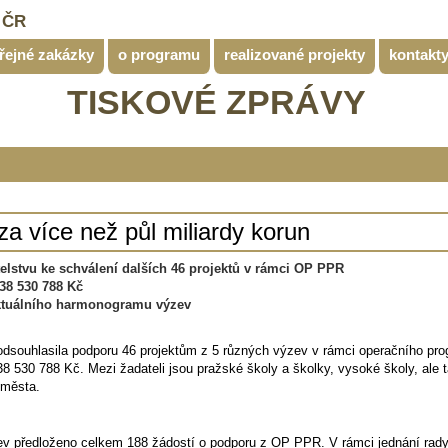
 ČR
řejné zakázky
o programu
realizované projekty
kontakt
TISKOVÉ ZPRÁVY
za více než půl miliardy korun
elstvu ke schválení dalších 46 projektů v rámci OP PPR
38 530 788 Kč
aktuálního harmonogramu výzev
dsouhlasila podporu 46 projektům z 5 různých výzev v rámci operačního pr
8 530 788 Kč. Mezi žadateli jsou pražské školy a školky, vysoké školy, ale 
 města.
zev předloženo celkem 188 žádostí o podporu z OP PPR. V rámci jednání rady