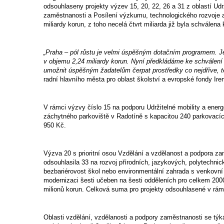
odsouhlaseny projekty výzev 15, 20, 22, 26 a 31 z oblastí Udr
zaměstnanosti a Posílení výzkumu, technologického rozvoje 
miliardy korun, z toho necelá čtvrt miliarda již byla schválena
„Praha – pól růstu je velmi úspěšným dotačním programem. Jen
v objemu 2,24 miliardy korun. Nyní předkládáme ke schválení d
umožnit úspěšným žadatelům čerpat prostředky co nejdříve, 
radní hlavního města pro oblast školství a evropské fondy Ir
V rámci výzvy číslo 15 na podporu Udržitelné mobility a ene
záchytného parkoviště v Radotíně s kapacitou 240 parkovacíc
950 Kč.
Výzva 20 s prioritní osou Vzdělání a vzdělanost a podpora za
odsouhlasila 33 na rozvoj přírodních, jazykových, polytechni
bezbariérovost škol nebo environmentální zahrada s venkovní 
modernizaci šesti učeben na šesti odděleních pro celkem 2000
milionů korun. Celková suma pro projekty odsouhlasené v rámc
Oblasti vzdělání, vzdělanosti a podpory zaměstnanosti se týk