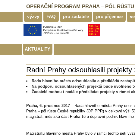
OPERAČNÍ PROGRAM PRAHA – PÓL RŮSTU
výzvy
FAQ
pro žadatele
pro příjemce
ve
AKTUALITY
Radní Prahy odsouhlasili projekty 
Rada hlavního města odsouhlasila a předkládá zastupit
Na podporu odsouhlasených projektů bude uvolněno 5
Žadatelé mohou i nadále předkládat projekty v rámci 
Praha, 6. prosince 2017
– Rada hlavního města Prahy dnes o
Praha – pól růstu České republiky (OP PPR) v celkové výši 53
magistrát, městská část Praha 16 a dopravní podnik hlavního
Magistrátu hlavního města Prahy bylo v rámci těchto pěti vý