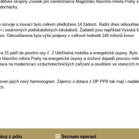
ik dětské skupiny Zvonek pro zaměstnance Magistrátu hlavního města Prahy s
í docházky.
rozvoje a inovací bylo celkem předloženo 14 žádostí. Radní dnes odsouhlasi
h i soukromých podnikatelských inkubátorů. Žadateli jsou například Vysoká š
e. Odsouhlasena byla výše podpory v celkové hodnotě 140 milionů korun.
 15 patří do prioritní osy č. 2 Udržitelná mobilita a energetické úspory. Bylo
hlavního města Prahy na energetické úspory a snížení dopadů provozu mě
otace na modernizaci vzduchotechnických zařízení a osvětlení ve stanicích m
tanoven jejich nový harmonogram. Zájemci o dotace z OP PPR tak mají i nadál
ch.
rávy z pólu
Seznam operací