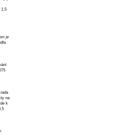
 1,5
em je
dla
vání
075
 rada
kty na
jde k
3,5
n